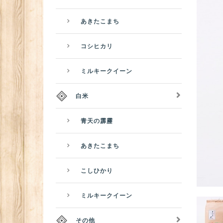
あきたこまち
コシヒカリ
ミルキークイーン
白米
青天の霹靂
あきたこまち
こしひかり
ミルキークイーン
その他