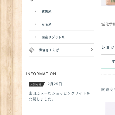
紫黒米
減化学
もち米
国産リゾット米
ショッ
青森きくらげ
INFORMATION
2月25日
お知らせ
関連商
山田ふぁーむショッピングサイトを
公開しました。