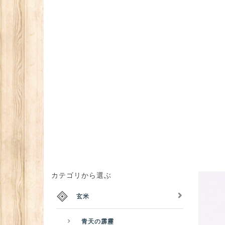
カテゴリから選ぶ
玄米
青天の霹靂