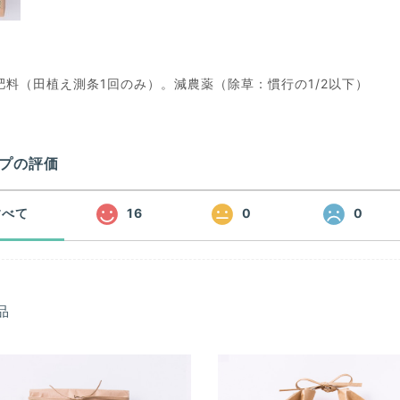
肥料（田植え測条1回のみ）。減農薬（除草：慣行の1/2以下）
プの評価
すべて
16
0
0
品