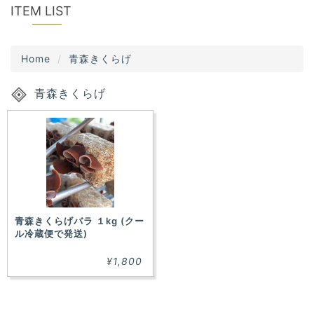
u
ITEM LIST
t
s
i
o
n
Home
青森きくらげ
青森きくらげ
青森きくらげバラ １kg (クー
ル冷蔵便で発送)
¥1,800