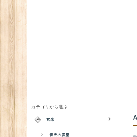
カテゴリから選ぶ
玄米
青天の霹靂