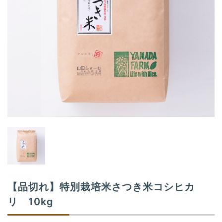
t
i
o
n
【品切れ】特別栽培米さつき米コシヒカ
リ 10kg